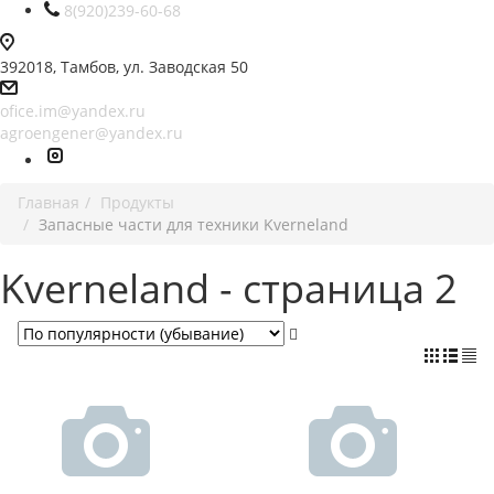
8(920)239-60-68
392018,
Тамбов, ул. Заводская 50
ofice.im@yandex.ru
agroengener@yandex.ru
Главная
Продукты
Запасные части для техники Kverneland
Kverneland - страница 2