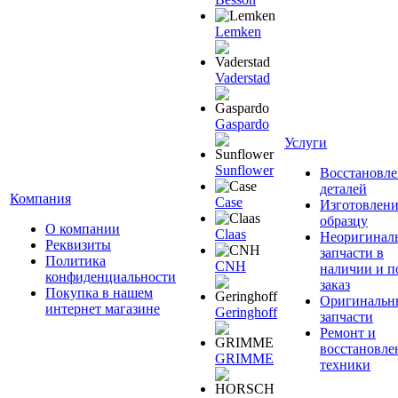
Lemken
Vaderstad
Gaspardo
Услуги
Sunflower
Восстановле
деталей
Компания
Case
Изготовлени
образцу
О компании
Claas
Неоригинал
Реквизиты
запчасти в
Политика
CNH
наличии и п
конфиденциальности
заказ
Покупка в нашем
Оригинальн
интернет магазине
Geringhoff
запчасти
Ремонт и
восстановле
GRIMME
техники