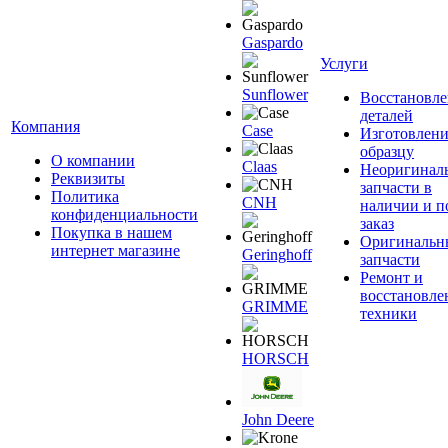
Gaspardo
Услуги
Sunflower
Восстановле
деталей
Компания
Case
Изготовлени
образцу
О компании
Claas
Неоригинал
Реквизиты
запчасти в
Политика
CNH
наличии и п
конфиденциальности
заказ
Покупка в нашем
Оригинальн
интернет магазине
Geringhoff
запчасти
Ремонт и
восстановле
GRIMME
техники
HORSCH
John Deere