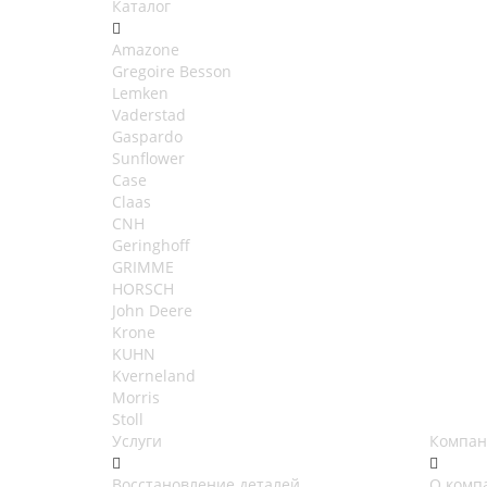
Каталог
Amazone
Gregoire Besson
Lemken
Vaderstad
Gaspardo
Sunflower
Case
Claas
CNH
Geringhoff
GRIMME
HORSCH
John Deere
Krone
KUHN
Kverneland
Morris
Stoll
Услуги
Компан
Восстановление деталей
О комп