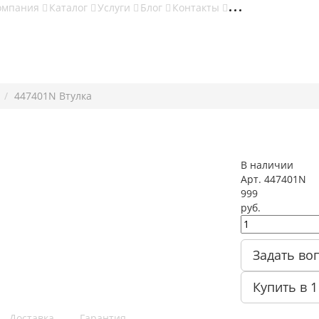
омпания
Каталог
Услуги
Блог
Контакты
d
447401N Втулка
В наличии
Арт.
447401N
999
руб.
Задать во
Купить в 1
Доставка
Гарантия