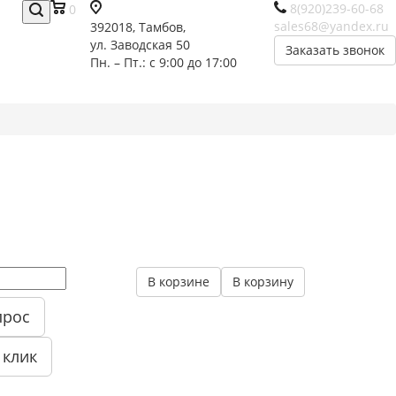
8(920)239-60-68
0
sales68@yandex.ru
392018,
Тамбов,
ул. Заводская 50
Заказать звонок
Пн. – Пт.: с 9:00 до 17:00
В корзине
В корзину
прос
 клик