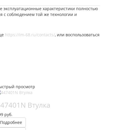
 Ее эксплуатационные характеристики полностью
ся с соблюдением той же технологии и
ице
https://im-68.ru/contacts/
, или воспользоваться
ыстрый просмотр
447401N Втулка
99 руб.
Подробнее