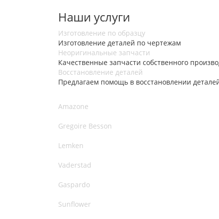
Наши услуги
Изготовление по образцу
Изготовление деталей по чертежам
Неоригинальные запчасти
Качественные запчасти собственного произво
Восстановление деталей
Предлагаем помощь в восстановлении детале
Amazone
Gregoire Besson
Lemken
Vaderstad
Gaspardo
Sunflower