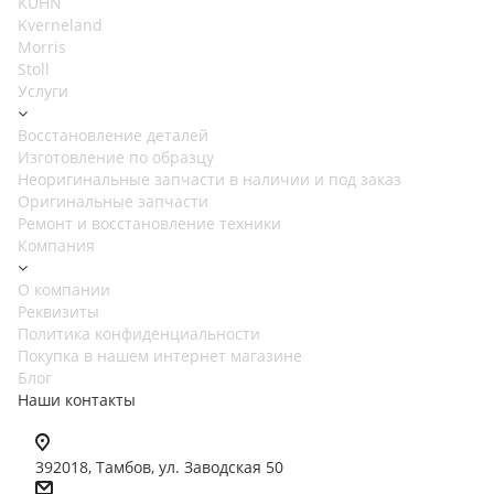
KUHN
Kverneland
Morris
Stoll
Услуги
Восстановление деталей
Изготовление по образцу
Неоригинальные запчасти в наличии и под заказ
Оригинальные запчасти
Ремонт и восстановление техники
Компания
О компании
Реквизиты
Политика конфиденциальности
Покупка в нашем интернет магазине
Блог
Наши контакты
392018,
Тамбов, ул. Заводская 50