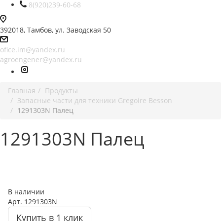
8(920)239-60-68
392018,
Тамбов, ул. Заводская 50
ofice.im@yandex.ru
agroengener@yandex.ru
Главная
Продукты
Запасные части для техники Gregoire Besson
1291303N Палец
1291303N Палец
В наличии
Арт.
1291303N
Купить в 1 клик