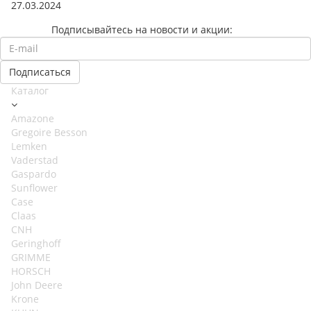
27.03.2024
Подписывайтесь на новости и акции:
Каталог
Amazone
Gregoire Besson
Lemken
Vaderstad
Gaspardo
Sunflower
Case
Claas
CNH
Geringhoff
GRIMME
HORSCH
John Deere
Krone