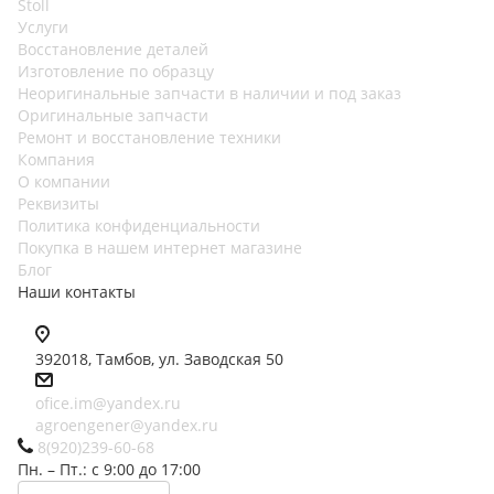
Stoll
Услуги
Восстановление деталей
Изготовление по образцу
Неоригинальные запчасти в наличии и под заказ
Оригинальные запчасти
Ремонт и восстановление техники
Компания
О компании
Реквизиты
Политика конфиденциальности
Покупка в нашем интернет магазине
Блог
Наши контакты
392018,
Тамбов, ул. Заводская 50
ofice.im@yandex.ru
agroengener@yandex.ru
8(920)239-60-68
Пн. – Пт.: с 9:00 до 17:00