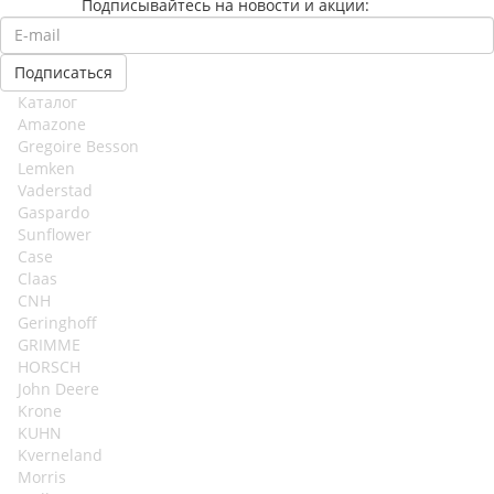
Подписывайтесь на новости и акции:
Каталог
Amazone
Gregoire Besson
Lemken
Vaderstad
Gaspardo
Sunflower
Case
Claas
CNH
Geringhoff
GRIMME
HORSCH
John Deere
Krone
KUHN
Kverneland
Morris