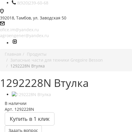
8(920)239-60-68
392018,
Тамбов, ул. Заводская 50
ofice.im@yandex.ru
agroengener@yandex.ru
Главная
Продукты
Запасные части для техники Gregoire Besson
1292228N Втулка
1292228N Втулка
В наличии
Арт.
1292228N
Купить в 1 клик
Задать вопрос