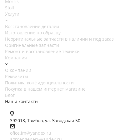
Morris
Stoll
Услуги
Восстановление деталей
Изготовление по образцу
Неоригинальные запчасти в наличии и под заказ
Оригинальные запчасти
Ремонт и восстановление техники
Компания
О компании
Реквизиты
Политика конфиденциальности
Покупка в нашем интернет магазине
Блог
Наши контакты
392018,
Тамбов, ул. Заводская 50
ofice.im@yandex.ru
agroengener@yandex.ru