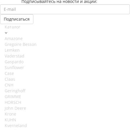
Подписывайтесь на новости и акции:
Каталог
Amazone
Gregoire Besson
Lemken
Vaderstad
Gaspardo
Sunflower
Case
Claas
CNH
Geringhoff
GRIMME
HORSCH
John Deere
Krone
KUHN
Kverneland