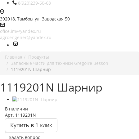
8(920)239-60-68
392018,
Тамбов, ул. Заводская 50
ofice.im@yandex.ru
agroengener@yandex.ru
Главная
Продукты
Запасные части для техники Gregoire Besson
1119201N Шарнир
1119201N Шарнир
В наличии
Арт.
1119201N
Купить в 1 клик
Задать вопрос