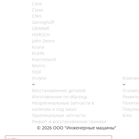
Case
Claas
CNH
Geringhoff
GRIMME
HORSCH
John Deere
Krone
KUHN
Kverneland
Morris
Stoll
Услуги
Компан
Восстановление деталей
О комп
Изготовление по образцу
Реквиз
Неоригинальные запчасти в
Полити
наличии и под заказ
Покупк
Оригинальные запчасти
Блог
Ремонт и восстановление техники
© 2026 ООО "Инженерные машины"