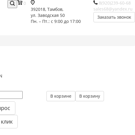
8(920)239-60-68
0
sales68@yandex.ru
392018,
Тамбов,
ул. Заводская 50
Заказать звонок
Пн. – Пт.: с 9:00 до 17:00
N
В корзине
В корзину
прос
 клик