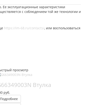
o. Ее эксплуатационные характеристики
уществляется с соблюдением той же технологии и
ице
https://im-68.ru/contacts/
, или воспользоваться
ыстрый просмотр
G66349003N Втулка
30 руб.
Подробнее