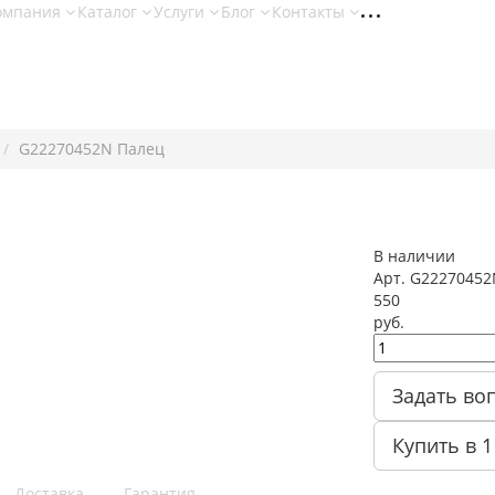
омпания
Каталог
Услуги
Блог
Контакты
G22270452N Палец
В наличии
Арт.
G22270452
550
руб.
Задать во
Купить в 1
Доставка
Гарантия