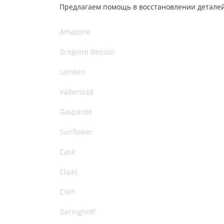
Предлагаем помощь в восстановлении детале
Amazone
Gregoire Besson
Lemken
Vaderstad
Gaspardo
Sunflower
Case
Claas
CNH
Geringhoff