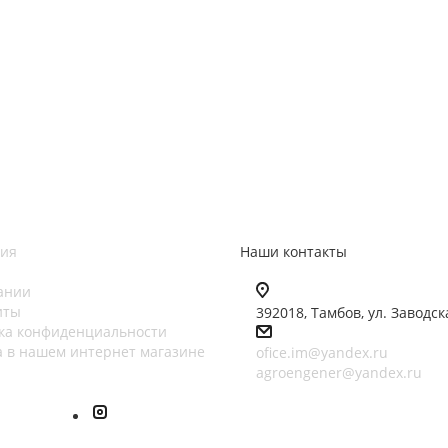
ия
Наши контакты
ании
иты
392018,
Тамбов, ул. Заводск
ка конфиденциальности
а в нашем интернет магазине
ofice.im@yandex.ru
agroengener@yandex.ru