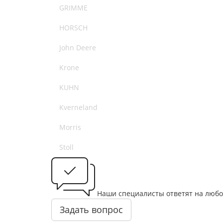
GRIMME
HORSCH
John Deere
Krone
KUHN
Kverneland
Morris
Stoll
Наши специалисты ответят на любо
Задать вопрос